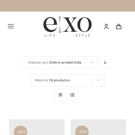
Saltar
para
o
Alternar
conteúdo
navegação
Português
Ordenar por
Ordem predefinida
HOME
Mostrar
16 produtos
SUMMER 26
NEW IN
TOPS
BOTTOMS
- 20%
- 20%