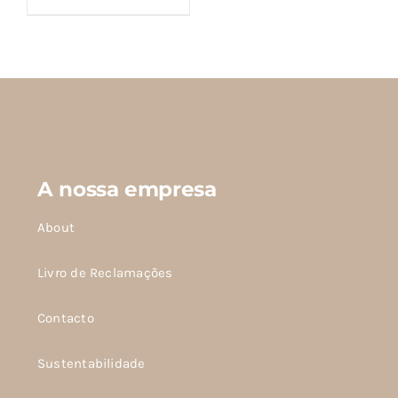
€150,00
produto
tem
várias
variantes.
As
opções
podem
A nossa empresa
ser
escolhidas
About
na
página
Livro de Reclamações
do
Contacto
produto
Sustentabilidade