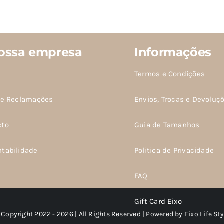
ossa empresa
Informações
Termos e Condições
de Reclamações
Envios, Trocas e Devoluç
cto
Guia de Tamanhos
ntabilidade
Politica de Privacidade
FAQ
Gift Card Eixo
 Copyright 2022 - 2026 | All Rights Reserved | Powered by
Eixo Life Sty