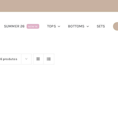
SUMMER 26
TOPS
BOTTOMS
SETS
NEW IN
16 produtos