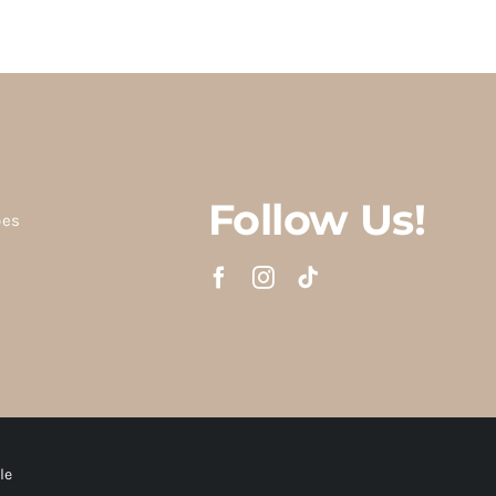
Follow Us!
ões
le