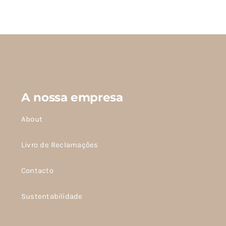
produto
tem
várias
variantes.
As
opções
podem
A nossa empresa
ser
escolhidas
About
na
página
Livro de Reclamações
do
Contacto
produto
Sustentabilidade