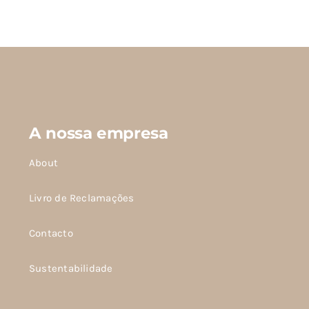
produto
tem
várias
variantes.
As
opções
podem
A nossa empresa
ser
escolhidas
About
na
página
Livro de Reclamações
do
Contacto
produto
Sustentabilidade