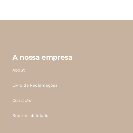
produto
tem
várias
variantes.
As
opções
podem
A nossa empresa
ser
escolhidas
About
na
página
Livro de Reclamações
do
Contacto
produto
Sustentabilidade