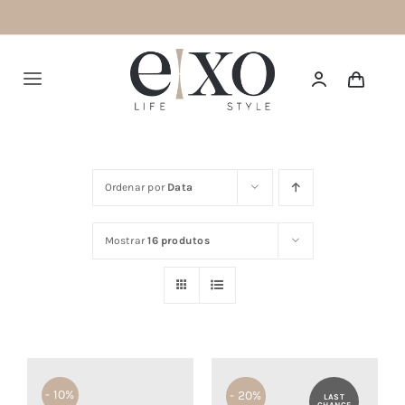
Saltar
para
o
Alternar
conteúdo
navegação
Português
Ordenar por
Data
HOME
Mostrar
16 produtos
SUMMER 26
NEW IN
TOPS
BOTTOMS
- 10%
- 20%
LAST