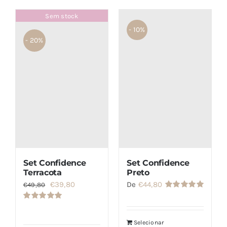
Sem stock
- 10%
- 20%
Set Confidence
Set Confidence
Terracota
Preto
O
O
€
39,80
De
€
44,80
€
49,80
Avaliação
preço
preço
5.00
de 5
Avaliação
original
atual
5.00
de 5
Selecionar
era:
é: