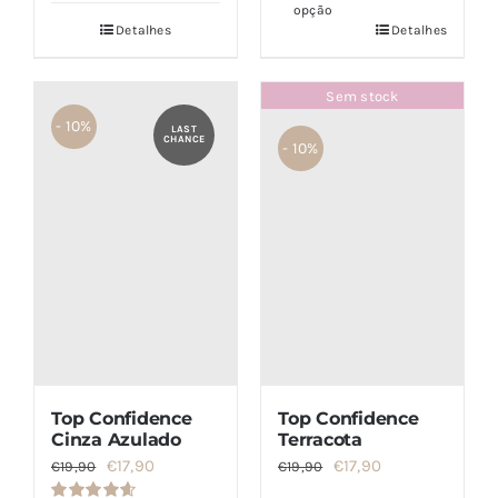
opção
€49,80.
€39,80.
Detalhes
Detalhes
Sem stock
- 10%
LAST
CHANCE
- 10%
Top Confidence
Top Confidence
Cinza Azulado
Terracota
O
O
O
O
€
17,90
€
17,90
€
19,90
€
19,90
preço
preço
preço
preço