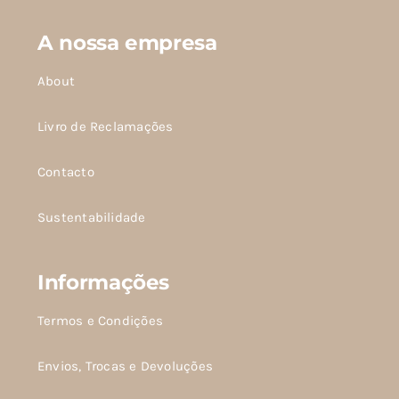
podem
podem
A nossa empresa
ser
ser
escolhidas
escolhidas
About
na
na
página
página
Livro de Reclamações
do
do
Contacto
produto
produto
Sustentabilidade
Informações
Termos e Condições
Envios, Trocas e Devoluções