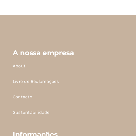
tem
várias
variantes.
As
opções
podem
A nossa empresa
ser
escolhidas
About
na
página
Livro de Reclamações
do
Contacto
produto
Sustentabilidade
Informações