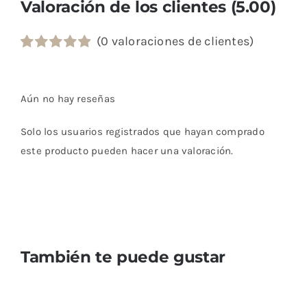
Valoración de los clientes (5.00)
(
0
valoraciones de clientes)
Valorado
1
con
5.00
de 5
en base a
Aún no hay reseñas
valoración
de un cliente
Solo los usuarios registrados que hayan comprado
este producto pueden hacer una valoración.
También te puede gustar