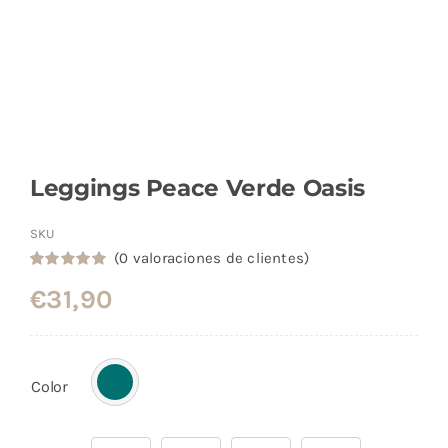
Leggings Peace Verde Oasis
SKU
(
0
valoraciones de clientes)
Valorado
1
€
31,90
con
5.00
de
5 en base a
valoración
de un cliente
Color