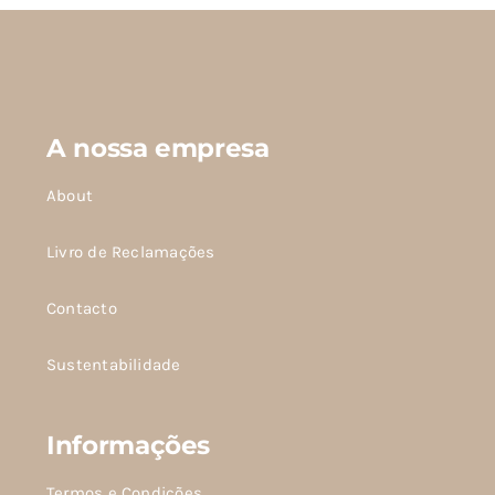
produto
A nossa empresa
About
Livro de Reclamações
Contacto
Sustentabilidade
Informações
Termos e Condições