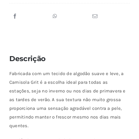
variantes.
As
opções
podem
ser
escolhidas
Descrição
na
página
Fabricada com um tecido de algodão suave e leve, a
do
Camisola Grit é a escolha ideal para todas as
produto
estações, seja no inverno ou nos dias de primavera e
as tardes de verão. A sua textura não muito grossa
proporciona uma sensação agradável contra a pele,
permitindo manter o frescor mesmo nos dias mais
quentes.