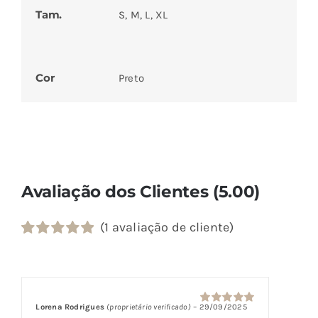
Tam.
S, M, L, XL
Cor
Preto
Avaliação dos Clientes (5.00)
(
1
avaliação de cliente)
Classificado
1
com
5.00
em
5 com base
em
classificação
Lorena Rodrigues
(proprietário verificado)
–
29/09/2025
Avaliação
5