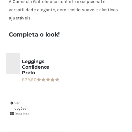
A Camisola Grit oferece conforto excepcional e
Grit
versatilidade elegante, com tecido suave e elásticos
ajustáveis.
Completa o look!
Leggings
Confidence
Preto
€
29,90
Avaliação
5.00
de 5
Ver
Este
opções
produto
Detalhes
tem
várias