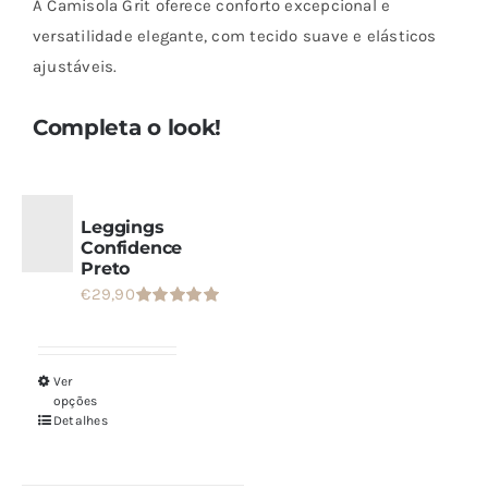
A Camisola Grit oferece conforto excepcional e
Grit
versatilidade elegante, com tecido suave e elásticos
ajustáveis.
Completa o look!
Leggings
Confidence
Preto
€
29,90
Avaliação
5.00
de 5
Ver
Este
opções
produto
Detalhes
tem
várias