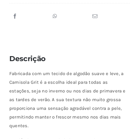
variantes.
As
opções
podem
ser
escolhidas
Descrição
na
página
Fabricada com um tecido de algodão suave e leve, a
do
Camisola Grit é a escolha ideal para todas as
produto
estações, seja no inverno ou nos dias de primavera e
as tardes de verão. A sua textura não muito grossa
proporciona uma sensação agradável contra a pele,
permitindo manter o frescor mesmo nos dias mais
quentes.