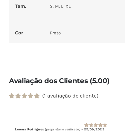
Tam.
S, M, L, XL
Cor
Preto
Avaliação dos Clientes (5.00)
(
1
avaliação de cliente)
Classificado
1
com
5.00
em
5 com base
em
classificação
Lorena Rodrigues
(proprietário verificado)
–
29/09/2025
Avaliação
5