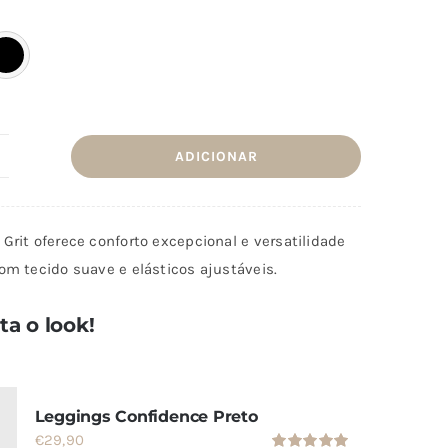
era:
é:
€31,90.
€15,90.
ADICIONAR
uantidade
e
amisola
Grit oferece conforto excepcional e versatilidade
it
om tecido suave e elásticos ajustáveis.
a o look!
Leggings Confidence Preto
€
29,90