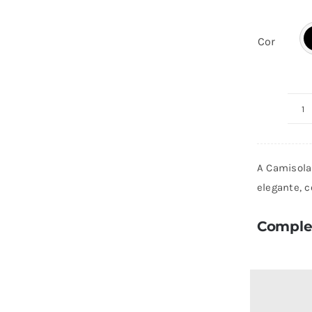
Cor
Q
d
C
A Camisola 
Gr
elegante, c
Complet