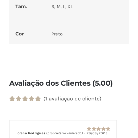
Tam.
S, M, L, XL
Cor
Preto
Avaliação dos Clientes (5.00)
(
1
avaliação de cliente)
Classificado
1
com
5.00
em
5 com base
em
classificação
Lorena Rodrigues
(proprietário verificado)
–
29/09/2025
Avaliação
5