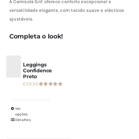
A Camisola Grit oferece conforto excepcional e
Grit
versatilidade elegante, com tecido suave e elásticos
ajustáveis.
Completa o look!
Leggings
Confidence
Preto
€
29,90
Avaliação
5.00
de 5
Ver
Este
opções
produto
Detalhes
tem
várias