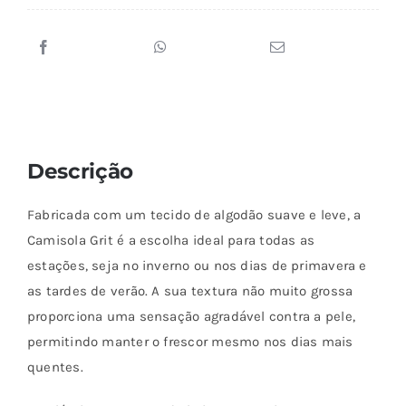
variantes.
As
opções
podem
ser
escolhidas
Descrição
na
página
Fabricada com um tecido de algodão suave e leve, a
do
Camisola Grit é a escolha ideal para todas as
produto
estações, seja no inverno ou nos dias de primavera e
as tardes de verão. A sua textura não muito grossa
proporciona uma sensação agradável contra a pele,
permitindo manter o frescor mesmo nos dias mais
quentes.