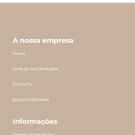
produto
A nossa empresa
About
Livro de Reclamações
Contacto
Sustentabilidade
Informações
Termos e Condições