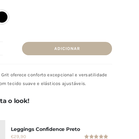
era:
é:
€31,90.
€15,90.
ADICIONAR
uantidade
e
amisola
Grit oferece conforto excepcional e versatilidade
it
om tecido suave e elásticos ajustáveis.
a o look!
Leggings Confidence Preto
€
29,90