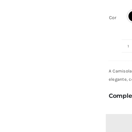
Cor
Q
d
C
A Camisola 
Gr
elegante, c
Complet