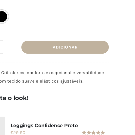
era:
é:
€31,90.
€15,90.
ADICIONAR
uantidade
e
amisola
Grit oferece conforto excepcional e versatilidade
it
om tecido suave e elásticos ajustáveis.
a o look!
Leggings Confidence Preto
€
29,90