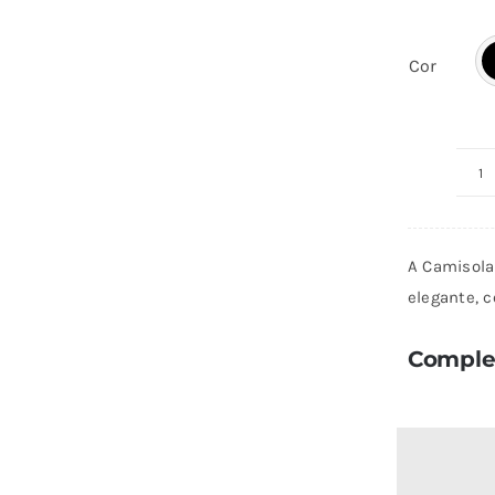
Cor
Q
d
C
A Camisola 
Gr
elegante, c
Complet