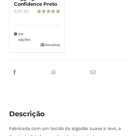
Confidence Preto
€
29,90
Avaliação
5.00
de 5
Ver
opções
Detalhes
Este
produto
tem
várias
variantes.
As
opções
podem
Descrição
ser
escolhidas
Fabricada com um tecido de algodão suave e leve, a
na