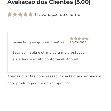
Avaliação dos Clientes (5.00)
(
1
avaliação de cliente)
Classificado
1
com
5.00
em
5 com base
em
classificação
Lorena Rodrigues
(proprietário verificado)
–
29/09/2025
Avaliação
5
de cliente
de 5
Esta camisola é otima para meia estação,
ela é leve e muito confortável. Adorei!
Apenas clientes com sessão iniciada que compraram
este produto podem deixar opinião.