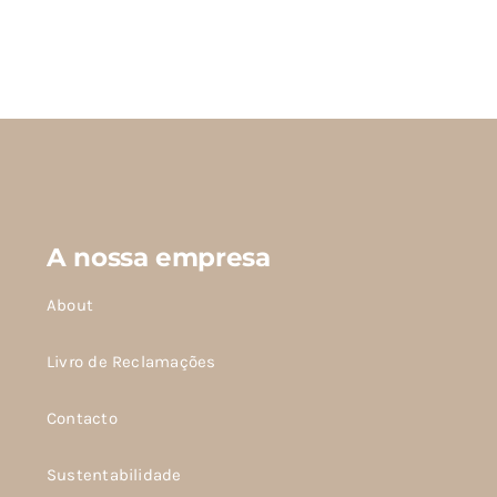
As
opções
podem
ser
escolhidas
na
página
do
produto
A nossa empresa
About
Livro de Reclamações
Contacto
Sustentabilidade