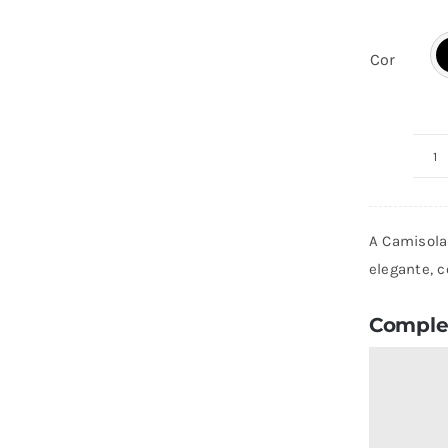
Cor
Q
d
C
A Camisola 
Gr
elegante, c
Complet