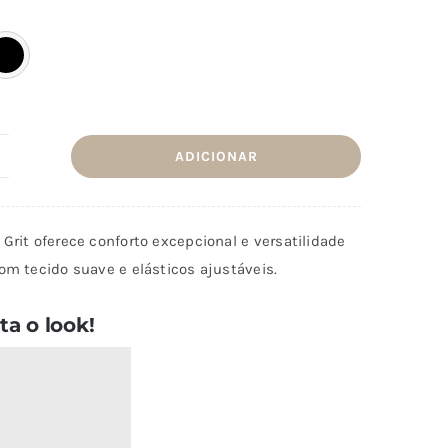
era:
é:
€31,90.
€15,90.
ADICIONAR
uantidade
e
amisola
Grit oferece conforto excepcional e versatilidade
it
om tecido suave e elásticos ajustáveis.
a o look!