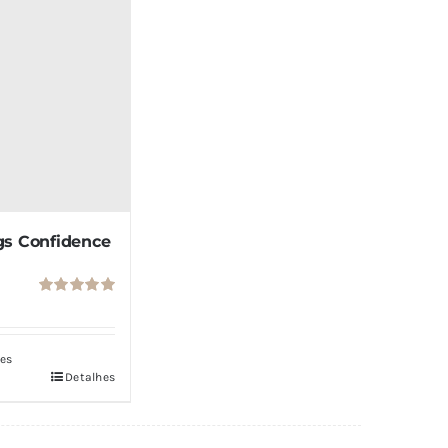
gs Confidence
Avaliação
5.00
de 5
ões
Detalhes